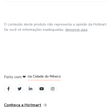
O conteúdo deste produto não representa a opinião da Hotmart.
Se você vir informações inadequadas,
denuncie aqui
em Bogotá
em Amsterdam
em Madrid
na Cidade do México
Feito com
❤
em Belo Horizonte
Conheça a Hotmart