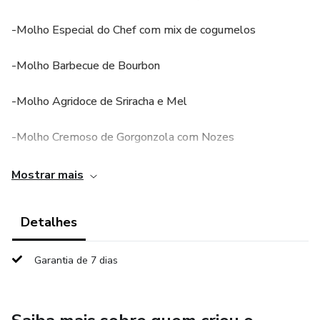
-Molho Especial do Chef com mix de cogumelos
-Molho Barbecue de Bourbon
-Molho Agridoce de Sriracha e Mel
-Molho Cremoso de Gorgonzola com Nozes
-Molho Ranch de Alho Cremoso
Mostrar mais
-e mais 5 deliciosas receitas
Detalhes
você vai elevar o sabor e a experiência do seu hambúrguer
Garantia de 7 dias
para um nível totalmente novo!