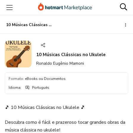
Ir
Ir
Ir
para
para
para
o
o
o
conteúdo
pagamento
rodapé
10 Músicas Clássicas no Ukulele
principal
10 Músicas Clássicas no Ukulele
Ronaldo Eugênio Mamoni
Formato
:
eBooks ou Documentos
Idioma
:
Português
🎵 10 Músicas Clássicas no Ukulele 🎵
Descubra como é fácil e prazeroso tocar grandes obras da
música clássica no ukulele!