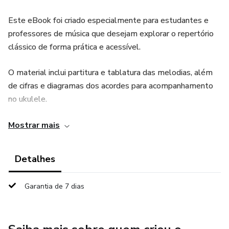
Este eBook foi criado especialmente para estudantes e
professores de música que desejam explorar o repertório
clássico de forma prática e acessível.
O material inclui partitura e tablatura das melodias, além
de cifras e diagramas dos acordes para acompanhamento
no ukulele.
Os arranjos foram cuidadosamente adaptados para o
Mostrar mais
instrumento e também podem ser tocados em duo,
tornando o aprendizado ainda mais divertido e musical.
Detalhes
🎓 Ideal para:
Garantia de 7 dias
✅ Quem está aprendendo ukulele e quer desenvolver
técnica e musicalidade