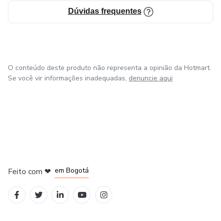
Dúvidas frequentes
O conteúdo deste produto não representa a opinião da Hotmart.
Se você vir informações inadequadas,
denuncie aqui
em Amsterdam
em Madrid
em Bogotá
Feito com
❤
em Belo Horizonte
na Cidade do México