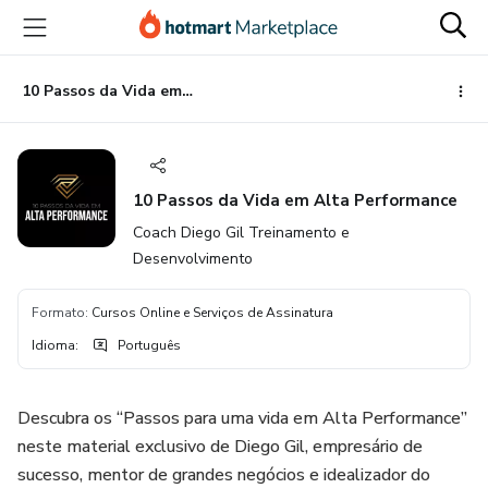
Ir
Ir
Ir
para
para
para
o
o
o
conteúdo
pagamento
rodapé
10 Passos da Vida em Alta Performance
principal
10 Passos da Vida em Alta Performance
Coach Diego Gil Treinamento e
Desenvolvimento
Formato
:
Cursos Online e Serviços de Assinatura
Idioma
:
Português
Descubra os “Passos para uma vida em Alta Performance”
neste material exclusivo de Diego Gil, empresário de
sucesso, mentor de grandes negócios e idealizador do