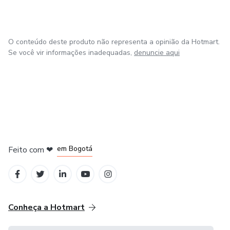
– American Association of Hypnotherapists (AAH)
O conteúdo deste produto não representa a opinião da Hotmart.
Se você vir informações inadequadas,
denuncie aqui
em Amsterdam
em Madrid
em Bogotá
Feito com
❤
em Belo Horizonte
na Cidade do México
Conheça a Hotmart