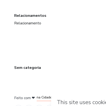
Relacionamentos
Relacionamento
Sem categoria
em Bogotá
em Amsterdam
em Madrid
na Cidade do México
Feito com
❤
em Belo Horizonte