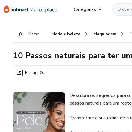
Ir
Ir
Ir
Categorias
para
para
para
o
o
o
conteúdo
pagamento
rodapé
Home
Moda e beleza
Maquiagem
principal
10 Passos naturais para ter u
Português
Descubra os segredos para co
passos naturais para um rosto
Transforme a sua rotina de cui