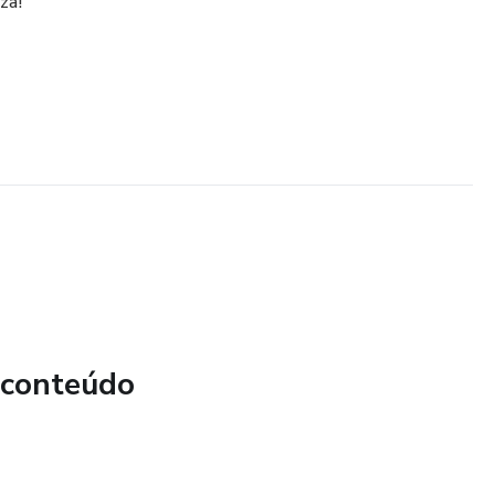
za!
 conteúdo