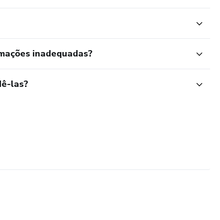
rmações inadequadas?
ê-las?