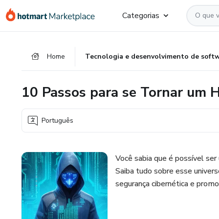
Ir
Ir
Ir
Categorias
para
para
para
o
o
o
conteúdo
pagamento
rodapé
Home
Tecnologia e desenvolvimento de soft
principal
10 Passos para se Tornar um H
Português
Você sabia que é possível ser
Saiba tudo sobre esse univers
segurança cibernética e promo