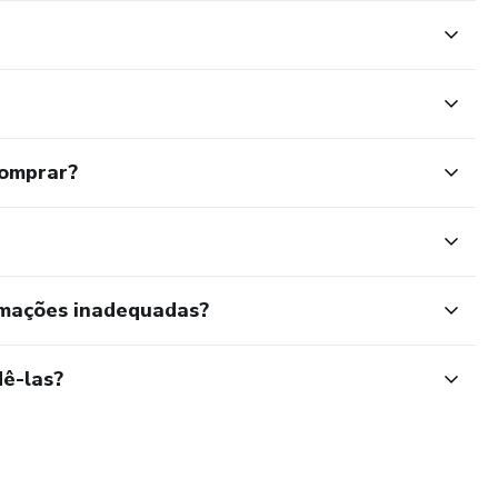
comprar?
rmações inadequadas?
ê-las?