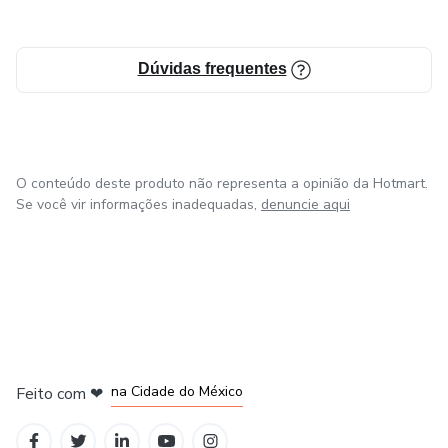
Dúvidas frequentes
O conteúdo deste produto não representa a opinião da Hotmart.
Se você vir informações inadequadas,
denuncie aqui
em Bogotá
em Amsterdam
em Madrid
na Cidade do México
Feito com
❤
em Belo Horizonte