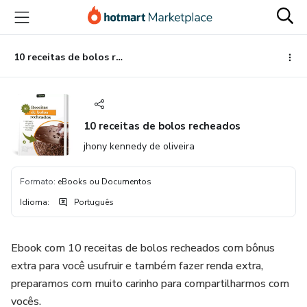
Ir
Ir
Ir
para
para
para
o
o
o
conteúdo
pagamento
rodapé
10 receitas de bolos recheados
principal
10 receitas de bolos recheados
jhony kennedy de oliveira
Formato
:
eBooks ou Documentos
Idioma
:
Português
Ebook com 10 receitas de bolos recheados com bônus
extra para você usufruir e também fazer renda extra,
preparamos com muito carinho para compartilharmos com
vocês.