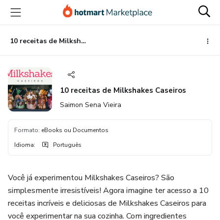
Ir
Ir
Ir
para
para
para
o
o
o
conteúdo
pagamento
rodapé
10 receitas de Milkshakes Caseiros
principal
10 receitas de Milkshakes Caseiros
Saimon Sena Vieira
Formato
:
eBooks ou Documentos
Idioma
:
Português
Você já experimentou Milkshakes Caseiros? São
simplesmente irresistíveis! Agora imagine ter acesso a 10
receitas incríveis e deliciosas de Milkshakes Caseiros para
você experimentar na sua cozinha. Com ingredientes