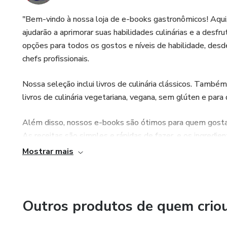
"Bem-vindo à nossa loja de e-books gastronômicos! Aqui, 
ajudarão a aprimorar suas habilidades culinárias e a des
opções para todos os gostos e níveis de habilidade, desde
chefs profissionais.
Nossa seleção inclui livros de culinária clássicos. Tamb
livros de culinária vegetariana, vegana, sem glúten e para 
Além disso, nossos e-books são ótimos para quem gosta
As receitas são simples e rápidas de fazer, e os ingred
Mostrar mais
Não importa se você é um chef experiente ou está apenas 
todos. Navegue pelas nossas opções e encontre o e-book pe
uma vida mais saborosa. Faça seu pedido agora e comec
Outros produtos de quem crio