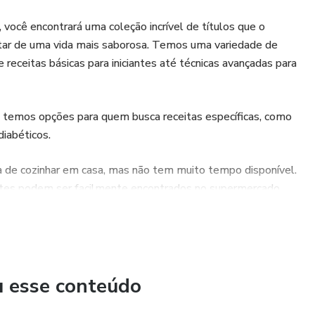
você encontrará uma coleção incrível de títulos que o
frutar de uma vida mais saborosa. Temos uma variedade de
 receitas básicas para iniciantes até técnicas avançadas para
ém temos opções para quem busca receitas específicas, como
diabéticos.
 de cozinhar em casa, mas não tem muito tempo disponível.
ientes podem ser facilmente encontrados no supermercado.
começando sua jornada culinária, nossa loja tem algo para
rfeito para ajudá-lo a criar pratos incríveis e desfrutar de
e a desfrutar de nossos e-books gastronômicos hoje mesmo!"
u esse conteúdo