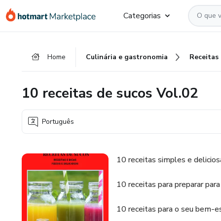
Ir
Ir
Ir
Categorias
para
para
para
o
o
o
conteúdo
pagamento
rodapé
Home
Culinária e gastronomia
Receitas
principal
10 receitas de sucos Vol.02
Português
10 receitas simples e delicios
10 receitas para preparar par
10 receitas para o seu bem-es