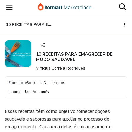
Ir
Ir
Ir
para
para
para
o
o
o
conteúdo
pagamento
rodapé
10 RECEITAS PARA EMAGRECER DE MODO SAUDÁVEL
principal
10 RECEITAS PARA EMAGRECER DE
MODO SAUDÁVEL
Vinicius Correia Rodrigues
Formato
:
eBooks ou Documentos
Idioma
:
Português
Essas receitas têm como objetivo fornecer opções
saudáveis ​​e saborosas para auxiliar no processo de
emagrecimento. Cada uma delas é cuidadosamente