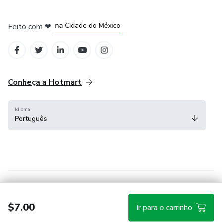
em Bogotá
em Amsterdam
em Madrid
na Cidade do México
Feito com
❤
em Belo Horizonte
Conheça a Hotmart
Idioma
Português
Central de ajuda
Termos
Privacidade
Cookies
$7.00
Ir para o carrinho
Hotmart — 2011-2026 © Todos os direitos reservados.