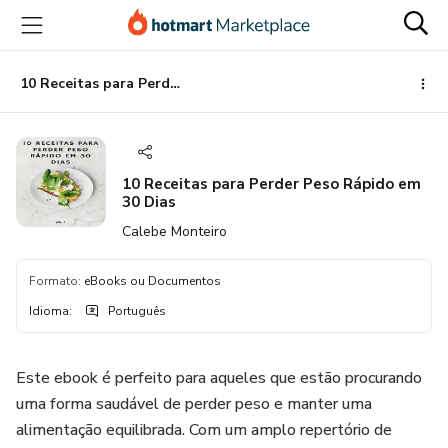
Ir
Ir
Ir
para
para
para
o
o
o
conteúdo
pagamento
rodapé
10 Receitas para Perder Peso Rápido em 30 Dias
principal
10 Receitas para Perder Peso Rápido em
30 Dias
Calebe Monteiro
Formato
:
eBooks ou Documentos
Idioma
:
Português
Este ebook é perfeito para aqueles que estão procurando
uma forma saudável de perder peso e manter uma
alimentação equilibrada. Com um amplo repertório de