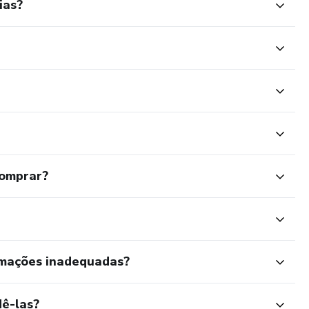
ias?
comprar?
rmações inadequadas?
ê-las?