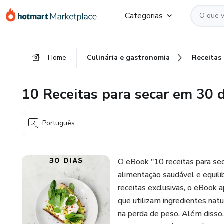
Ir
Ir
Ir
Categorias
para
para
para
o
o
o
conteúdo
pagamento
rodapé
Home
Culinária e gastronomia
Receitas
principal
10 Receitas para secar em 30 d
Português
O eBook "10 receitas para se
alimentação saudável e equili
receitas exclusivas, o eBook 
que utilizam ingredientes natu
na perda de peso. Além disso,