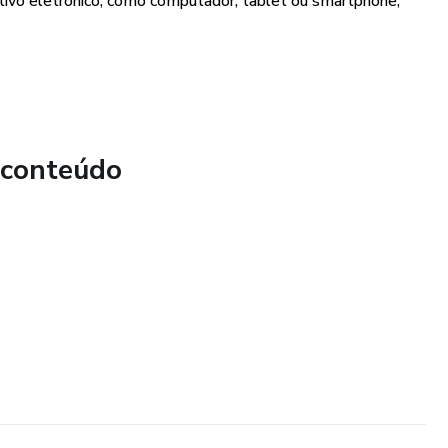
itivo eletrônico, como computador, tablet ou smartphone,
 conteúdo