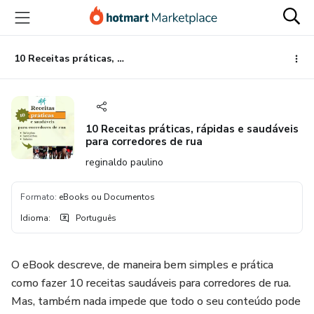
Ir
Ir
Ir
para
para
para
o
o
o
conteúdo
pagamento
rodapé
10 Receitas práticas, rápidas e saudáveis para corredores de rua
principal
10 Receitas práticas, rápidas e saudáveis
para corredores de rua
reginaldo paulino
Formato
:
eBooks ou Documentos
Idioma
:
Português
O eBook descreve, de maneira bem simples e prática
como fazer 10 receitas saudáveis para corredores de rua.
Mas, também nada impede que todo o seu conteúdo pode