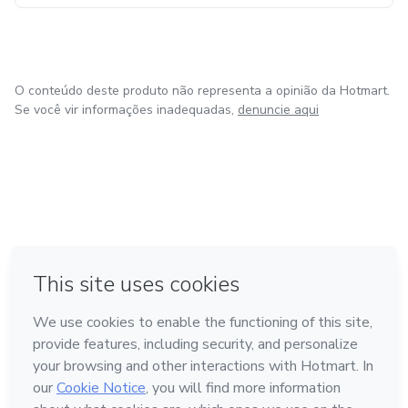
O conteúdo deste produto não representa a opinião da Hotmart.
Se você vir informações inadequadas,
denuncie aqui
em Bogotá
em Amsterdam
em Madrid
na Cidade do México
Feito com
❤
em Belo Horizonte
Conheça a Hotmart