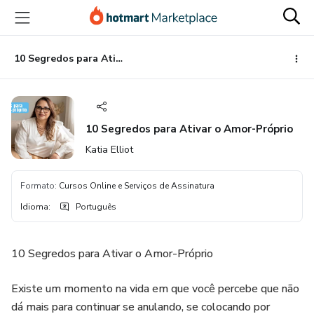
Ir
Ir
Ir
para
para
para
o
o
o
conteúdo
pagamento
rodapé
10 Segredos para Ativar o Amor-Próprio
principal
10 Segredos para Ativar o Amor-Próprio
Katia Elliot
Formato
:
Cursos Online e Serviços de Assinatura
Idioma
:
Português
10 Segredos para Ativar o Amor-Próprio
Existe um momento na vida em que você percebe que não
dá mais para continuar se anulando, se colocando por