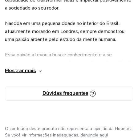
capacidade de transformar vidas e impactar positivamente
Como sair do ciclo de carência afetiva
a sociedade ao seu redor.
Como viver com mais leveza, consciência e amor próprio
Nascida em uma pequena cidade no interior do Brasil,
Para quem é esse curso:
atualmente morando em Londres, sempre demonstrou
uma paixão ardente pelo estudo da mente humana.
Para mulheres que:
Essa paixão a levou a buscar conhecimento e a se
Se sentem inseguras ou emocionalmente dependentes
especializar na área da psicanálise, com formação no Brasil
Mostrar mais
e Londres.
Têm dificuldade em se impor
Com uma abordagem inovadora e um olhar empático,
Vivem relações desequilibradas
Dúvidas frequentes
conquistou uma vasta clientela.
Sentem que dão demais e recebem de menos
Como influenciadora atuante no Instagram
@katia.elliot.psicanalista compartilha mensagens de
Querem se reconstruir emocionalmente
motivadoras, seu conteúdo inspirador e autêntico atrai
O conteúdo deste produto não representa a opinião da Hotmart.
seguidores, que encontram nela uma mentora e confidente
Se você vir informações inadequadas,
denuncie aqui