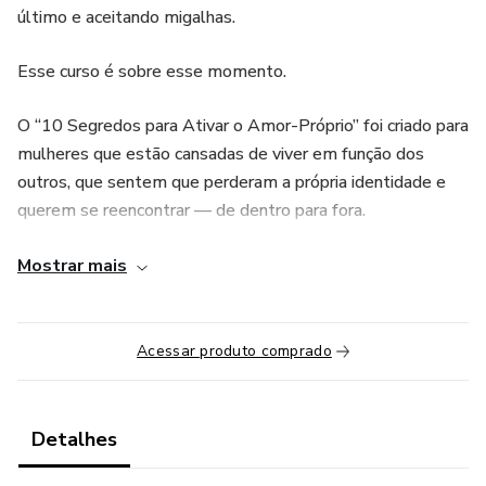
último e aceitando migalhas.
Esse curso é sobre esse momento.
O “10 Segredos para Ativar o Amor-Próprio” foi criado para
mulheres que estão cansadas de viver em função dos
outros, que sentem que perderam a própria identidade e
querem se reencontrar — de dentro para fora.
Aqui, você não vai encontrar fórmulas vazias.
Mostrar mais
Você vai encontrar direção, consciência e transformação
real.
Acessar produto comprado
O que você vai aprender:
Detalhes
Como desenvolver uma autoestima sólida, que não
depende da aprovação de ninguém