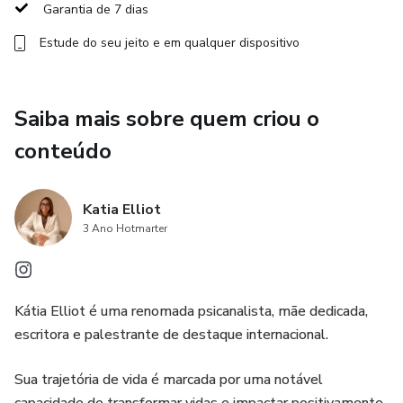
Garantia de 7 dias
Como se posicionar com segurança e aprender a dizer “não”
Estude do seu jeito e em qualquer dispositivo
sem culpa
Como identificar padrões emocionais que te sabotam
Saiba mais sobre quem criou o
conteúdo
Como ressignificar traumas e dores do passado
Como parar de aceitar menos do que você merece
Katia Elliot
3 Ano Hotmarter
Como construir um relacionamento saudável com você
mesma
Kátia Elliot é uma renomada psicanalista, mãe dedicada,
Como fortalecer sua identidade e se sentir suficiente
escritora e palestrante de destaque internacional.
Como criar limites emocionais sem medo de rejeição
Sua trajetória de vida é marcada por uma notável