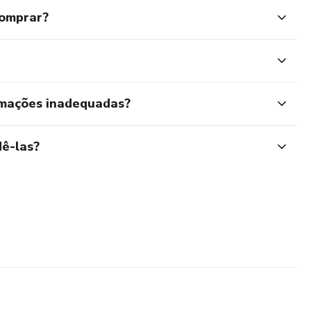
comprar?
rmações inadequadas?
ê-las?