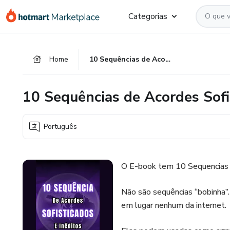
Ir
Ir
Ir
Categorias
para
para
para
o
o
o
conteúdo
pagamento
rodapé
Home
10 Sequências de Acordes Sofisticados e inéditos
principal
10 Sequências de Acordes Sofi
Português
O E-book tem 10 Sequencias d
Não são sequências “bobinha”
em lugar nenhum da internet.