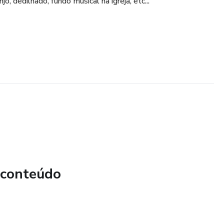
, dedilhado, fundo musical na igreja, etc...
 conteúdo