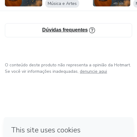
Música e Artes
tocar os louvores que marcaram gerações. Adquira agora e
transforme sua adoração
Dúvidas frequentes
O conteúdo deste produto não representa a opinião da Hotmart.
Se você vir informações inadequadas,
denuncie aqui
em Bogotá
em Amsterdam
em Madrid
na Cidade do México
Feito com
❤
em Belo Horizonte