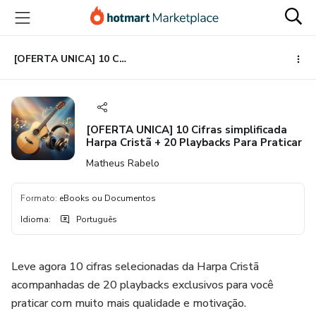
Ir
Ir
Ir
para
para
para
o
o
o
conteúdo
pagamento
rodapé
[OFERTA UNICA] 10 Cifras simplificada Harpa Cristã + 20 Playbacks Para Praticar
principal
[OFERTA UNICA] 10 Cifras simplificada
Harpa Cristã + 20 Playbacks Para Praticar
Matheus Rabelo
Formato
:
eBooks ou Documentos
Idioma
:
Português
Leve agora 10 cifras selecionadas da Harpa Cristã
acompanhadas de 20 playbacks exclusivos para você
praticar com muito mais qualidade e motivação.