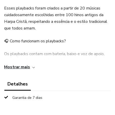
Esses playbacks foram criados a partir de 20 músicas
cuidadosamente escolhidas entre 100 hinos antigos da
Harpa Cristã, respeitando a essência e o estilo tradicional
que todos amam.
🎧 Como funcionam os playbacks?
Os playbacks contam com bateria, baixo e voz de apoio,
criando uma base musical completa.
Mostrar mais
👉 A melodia principal fica por sua conta! É você quem
conduz a música tocando o violão, desenvolvendo ritmo,
Detalhes
segurança e musicalidade de forma prática e eficiente.
Garantia de 7 dias
🎸 Ideal para quem deseja:
✔️ Praticar violão com acompanhamento real