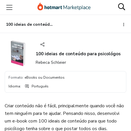
Ir
Ir
Ir
para
para
para
o
o
o
conteúdo
pagamento
rodapé
100 ideias de conteúdo para psicológos
principal
100 ideias de conteúdo para psicológos
Rebeca Schleier
Formato
:
eBooks ou Documentos
Idioma
:
Português
Criar conteúdo não é fácil, principalmente quando você não
tem ninguém para te ajudar. Pensando nisso, desenvolvi
um e-book com 100 ideais de conteúdo para que todo
psicólogo tenha sobre o que postar todos os dias.