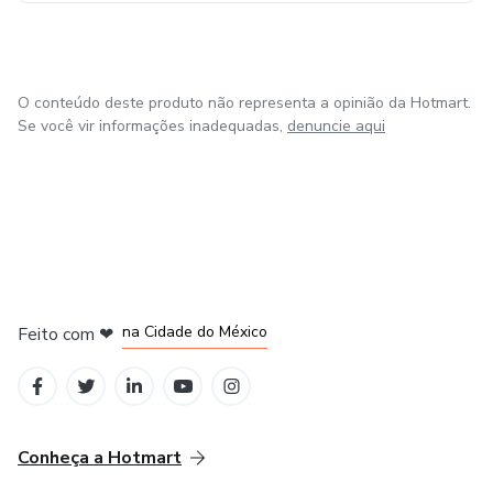
O conteúdo deste produto não representa a opinião da Hotmart.
Se você vir informações inadequadas,
denuncie aqui
em Bogotá
em Amsterdam
em Madrid
na Cidade do México
Feito com
❤
em Belo Horizonte
Conheça a Hotmart