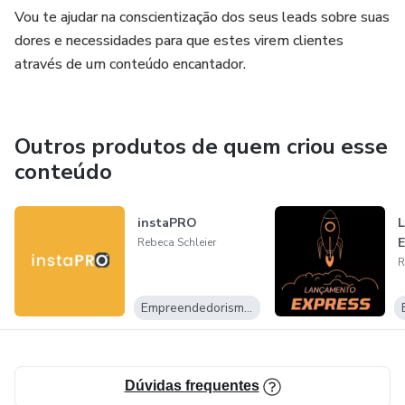
Vou te ajudar na conscientização dos seus leads sobre suas
dores e necessidades para que estes virem clientes
através de um conteúdo encantador.
Outros produtos de quem criou esse
conteúdo
instaPRO
E
Rebeca Schleier
R
Empreendedorismo Digital
Dúvidas frequentes