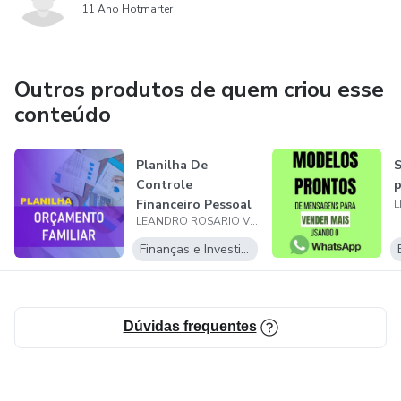
11 Ano Hotmarter
Outros produtos de quem criou esse
conteúdo
Planilha De
S
Controle
Financeiro Pessoal
LEANDRO ROSARIO VIEIRA
de Gastos
Finanças e Investimentos
Dúvidas frequentes