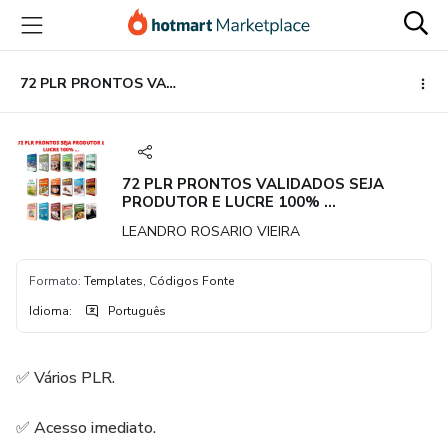
Ir
Ir
Ir
para
para
para
o
o
o
conteúdo
pagamento
rodapé
72 PLR PRONTOS VALIDADOS SEJA PRODUTOR E LUCRE 100% ...
principal
72 PLR PRONTOS VALIDADOS SEJA
PRODUTOR E LUCRE 100% ...
LEANDRO ROSARIO VIEIRA
Formato
:
Templates, Códigos Fonte
Idioma
:
Português
✅ Vários PLR.
✅ Acesso imediato.