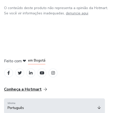
O conteúdo deste produto não representa a opinião da Hotmart.
Se você vir informações inadequadas,
denuncie aqui
em Amsterdam
em Madrid
em Bogotá
Feito com
❤
em Belo Horizonte
na Cidade do México
Conheça a Hotmart
Idioma
Português