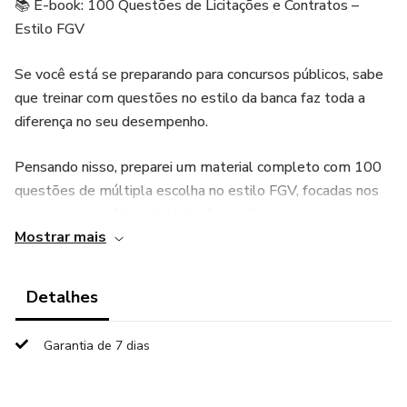
📚 E-book: 100 Questões de Licitações e Contratos –
Estilo FGV
Se você está se preparando para concursos públicos, sabe
que treinar com questões no estilo da banca faz toda a
diferença no seu desempenho.
Pensando nisso, preparei um material completo com 100
questões de múltipla escolha no estilo FGV, focadas nos
principais conteúdos de Licitações e Contratos
Mostrar mais
Administrativos, exatamente como costuma aparecer nas
provas.
Detalhes
✅ Questões inéditas
Garantia de 7 dias
✅ Nível semelhante às provas da FGV
✅ Ideal para revisão rápida