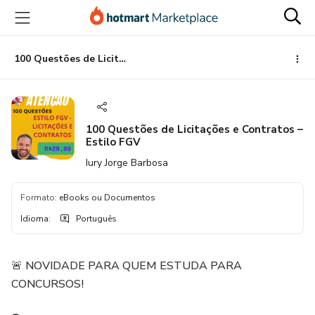
Ir
Ir
Ir
para
para
para
o
o
o
conteúdo
pagamento
rodapé
100 Questões de Licitações e Contratos – Estilo FGV
principal
100 Questões de Licitações e Contratos –
Estilo FGV
Iury Jorge Barbosa
Formato
:
eBooks ou Documentos
Idioma
:
Português
🚨 NOVIDADE PARA QUEM ESTUDA PARA
CONCURSOS!