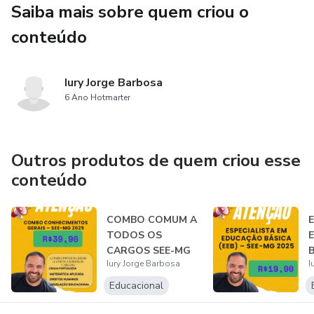
Saiba mais sobre quem criou o
✅ Treine raciocínio e interpretação da banca
conteúdo
✅ Perfeito para quem quer chegar mais preparado na prova
Iury Jorge Barbosa
🎯 Indicado para:
6 Ano Hotmarter
Concurseiros que querem dominar Licitações e Contratos
Administrativos e aumentar as chances de aprovação.
Outros produtos de quem criou esse
conteúdo
📖 Estude de forma estratégica, treine como se estivesse
na prova e ganhe confiança no seu preparo.
COMBO COMUM A
TODOS OS
📲 Garanta agora o seu e-book e comece a treinar hoje
CARGOS SEE-MG
B
mesmo!
Iury Jorge Barbosa
I
2025
Educacional
📱 WhatsApp: (38) 99841-1981