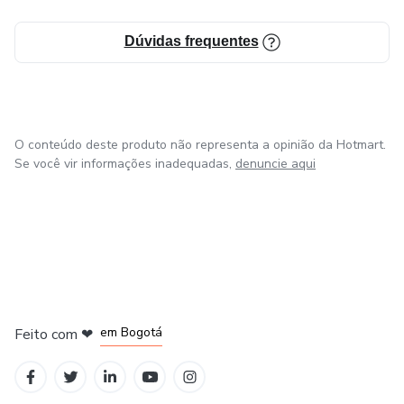
📸 Instagram: @professoriurybarbosa
Dúvidas frequentes
O conteúdo deste produto não representa a opinião da Hotmart.
Se você vir informações inadequadas,
denuncie aqui
em Amsterdam
em Madrid
em Bogotá
Feito com
❤
em Belo Horizonte
na Cidade do México