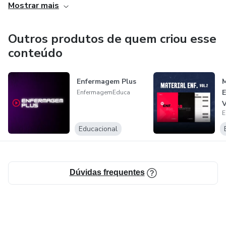
Mostrar mais
Outros produtos de quem criou esse
conteúdo
Enfermagem Plus
M
E
EnfermagemEduca
V
E
Educacional
Dúvidas frequentes