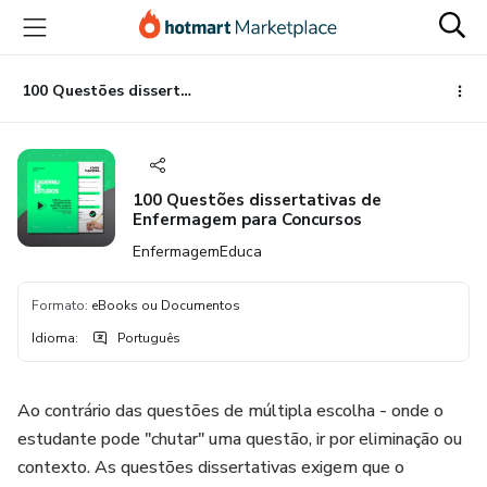
Ir
Ir
Ir
para
para
para
o
o
o
conteúdo
pagamento
rodapé
100 Questões dissertativas de Enfermagem para Concursos
principal
100 Questões dissertativas de
Enfermagem para Concursos
EnfermagemEduca
Formato
:
eBooks ou Documentos
Idioma
:
Português
Ao contrário das questões de múltipla escolha - onde o
estudante pode "chutar" uma questão, ir por eliminação ou
contexto. As questões dissertativas exigem que o