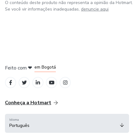
O conteúdo deste produto não representa a opinião da Hotmart.
Se você vir informações inadequadas,
denuncie aqui
em Amsterdam
em Madrid
em Bogotá
Feito com
❤
em Belo Horizonte
na Cidade do México
Conheça a Hotmart
Idioma
Português