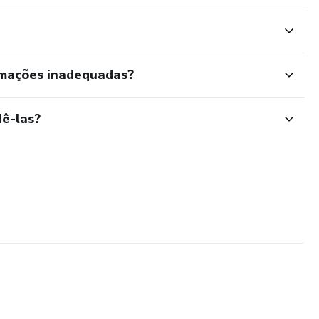
rmações inadequadas?
ê-las?