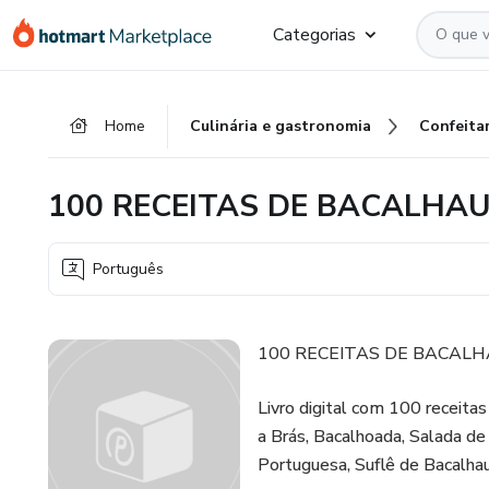
Ir
Ir
Ir
Categorias
para
para
para
o
o
o
conteúdo
pagamento
rodapé
Home
Culinária e gastronomia
Confeitar
principal
100 RECEITAS DE BACALHA
Português
100 RECEITAS DE BACAL
Livro digital com 100 receita
a Brás, Bacalhoada, Salada de 
Portuguesa, Suflê de Bacalhau e 