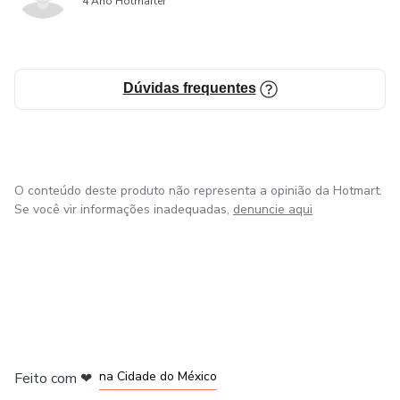
4 Ano Hotmarter
Dúvidas frequentes
O conteúdo deste produto não representa a opinião da Hotmart.
Se você vir informações inadequadas,
denuncie aqui
em Bogotá
em Amsterdam
em Madrid
na Cidade do México
Feito com
❤
em Belo Horizonte