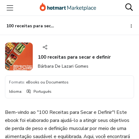
Ir
Ir
Ir
para
para
para
o
o
o
conteúdo
pagamento
rodapé
100 receitas para secar e definir
principal
100 receitas para secar e definir
Bárbara De Lazari Gomes
Formato
:
eBooks ou Documentos
Idioma
:
Português
Bem-vindo ao "100 Receitas para Secar e Definir"! Este
ebook foi elaborado para ajudá-lo a atingir seus objetivos
de perda de peso e definição muscular por meio de uma
alimentação saudável e equilibrada. Aqui, você encontrará