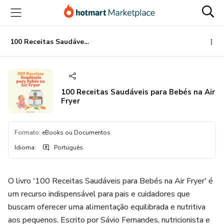
Ir
Ir
Ir
para
para
para
o
o
o
conteúdo
pagamento
rodapé
100 Receitas Saudáveis para Bebés na Air Fryer
principal
100 Receitas Saudáveis para Bebés na Air
Fryer
Formato
:
eBooks ou Documentos
Idioma
:
Português
O livro '100 Receitas Saudáveis para Bebés na Air Fryer' é
um recurso indispensável para pais e cuidadores que
buscam oferecer uma alimentação equilibrada e nutritiva
aos pequenos. Escrito por Sávio Fernandes, nutricionista e