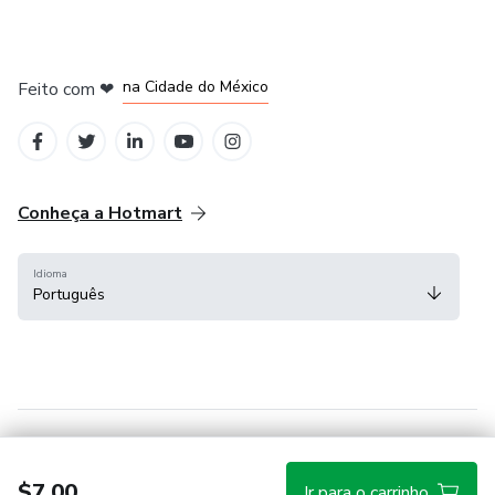
em Bogotá
em Amsterdam
em Madrid
na Cidade do México
Feito com
❤
em Belo Horizonte
Conheça a Hotmart
Idioma
Português
Central de ajuda
Termos
Privacidade
Cookies
$7.00
Ir para o carrinho