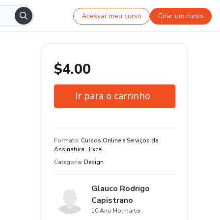
Acessar meu curso
Criar um curso
$4.00
Ir para o carrinho
Garantia de 7 dias
Estude do seu jeito e em qualquer
Formato
:
Cursos Online e Serviços de
dispositivo
Assinatura . Excel
Categoria
:
Design
15 aula de conteúdo original
Glauco Rodrigo
Capistrano
10 Ano Hotmarter