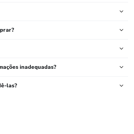
mprar?
rmações inadequadas?
ê-las?