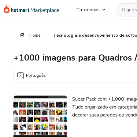
Ir
Ir
Ir
Categorias
para
para
para
o
o
o
conteúdo
pagamento
rodapé
Home
Tecnologia e desenvolvimento de soft
principal
+1000 imagens para Quadros /
Português
Super Pack com +1.000 Image
Tudo organizado em categorias
decorar suas paredes ou vende