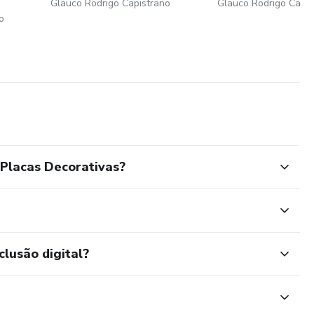
Glauco Rodrigo Capistrano
Glauco Rodrigo Capis
o
Placas Decorativas?
clusão digital?