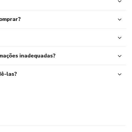
comprar?
rmações inadequadas?
ê-las?