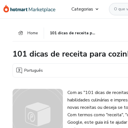
Ir
Ir
Ir
Categorias
para
para
para
o
o
o
conteúdo
pagamento
rodapé
Home
101 dicas de receita para cozinha como um chef
principal
101 dicas de receita para coz
Português
Com as "101 dicas de receitas
habilidades culinárias e impre
novas receitas ou deseja se to
Com termos como "receita", "c
Google, este guia irá te ajuda