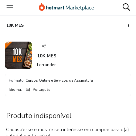
Ir
Ir
Ir
para
para
para
o
o
o
conteúdo
pagamento
rodapé
10K MES
principal
10K MES
Lorrander
Formato
:
Cursos Online e Serviços de Assinatura
Idioma
:
Português
Produto indisponível
Cadastre-se e mostre seu interesse em comprar para o(a)
autor(a) deste curso!