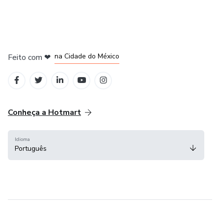
em Bogotá
em Amsterdam
em Madrid
na Cidade do México
Feito com
❤
em Belo Horizonte
Conheça a Hotmart
Idioma
Português