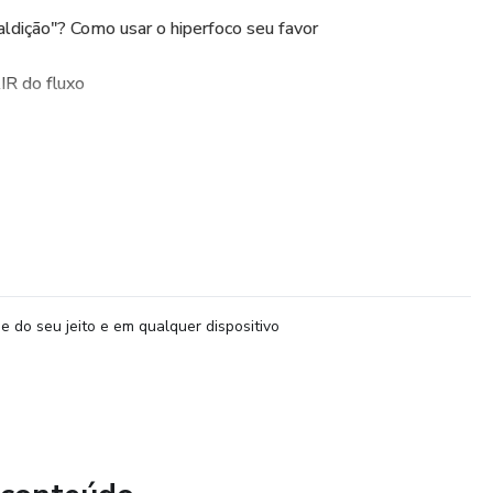
dição"? Como usar o hiperfoco seu favor
R do fluxo
distrações
DHD (TEA+TDAH)
e quando focar e quando parar.
em gestão leva a burnout.
e do seu jeito e em qualquer dispositivo