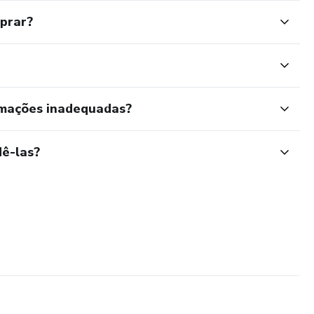
mprar?
rmações inadequadas?
ê-las?