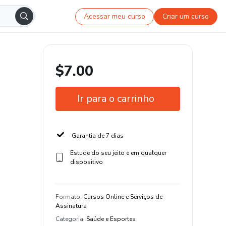
Acessar meu curso
Criar um curso
$7.00
Ir para o carrinho
Garantia de 7 dias
Estude do seu jeito e em qualquer
dispositivo
Formato
:
Cursos Online e Serviços de
Assinatura
Categoria
:
Saúde e Esportes