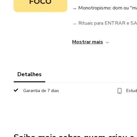
→ Monotropismo: dom ou "mal
→ Rituais para ENTRAR e SAI
→ Protocolo "Escudo" contra 
Mostrar mais
→ Guia específico para Au
🎯 RESULTADO: Controle sobr
Detalhes
⚠️ IMPORTANTE: Hiperfoco s
Garantia de 7 dias
Estud