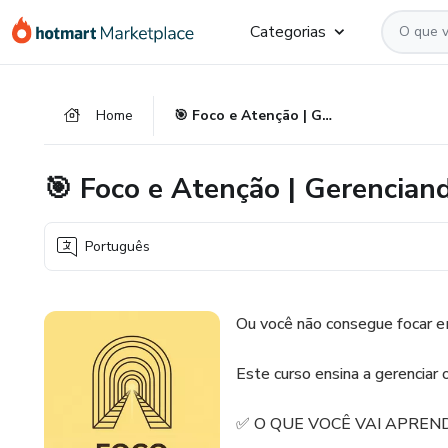
Ir
Ir
Ir
Categorias
para
para
para
o
o
o
conteúdo
pagamento
rodapé
Home
🎯 Foco e Atenção | Gerenciando o Hiperfoco Autista
principal
🎯 Foco e Atenção | Gerencian
Português
Ou você não consegue focar em
Este curso ensina a gerenciar 
✅ O QUE VOCÊ VAI APREN