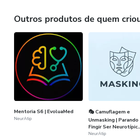
Outros produtos de quem crio
Mentoria S6 | EvoluaMed
🎭 Camuflagem e
NeurAtip
Unmasking | Parando
Fingir Ser Neurotípic..
NeurAtip