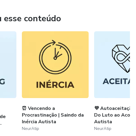
u esse conteúdo
⏰ Vencendo a
💜 Autoaceitação 
Procrastinação | Saindo da
Do Luto ao Acolh
 de
Inércia Autista
Autista
.
NeurAtip
NeurAtip