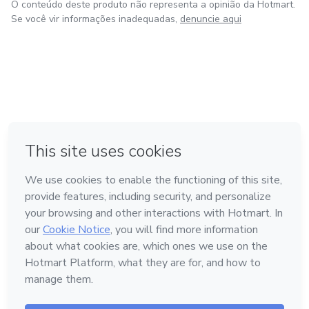
O conteúdo deste produto não representa a opinião da Hotmart.
Se você vir informações inadequadas,
denuncie aqui
em Amsterdam
em Madrid
em Bogotá
Feito com
❤
em Belo Horizonte
na Cidade do México
Conheça a Hotmart
Idioma
Português