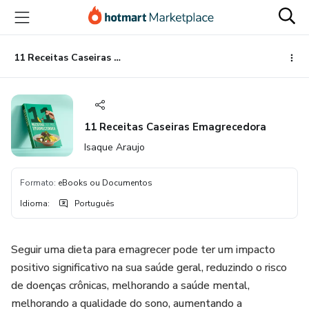
Ir
Ir
Ir
para
para
para
o
o
o
conteúdo
pagamento
rodapé
11 Receitas Caseiras Emagrecedora
principal
11 Receitas Caseiras Emagrecedora
Isaque Araujo
Formato
:
eBooks ou Documentos
Idioma
:
Português
Seguir uma dieta para emagrecer pode ter um impacto
positivo significativo na sua saúde geral, reduzindo o risco
de doenças crônicas, melhorando a saúde mental,
melhorando a qualidade do sono, aumentando a