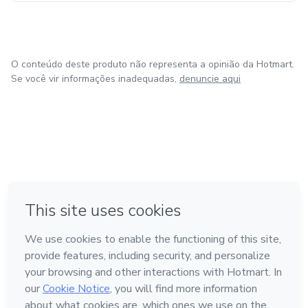
São as nossas especialidades.
Vamos juntos, pois a nossa maior felicidade é enriquecer de
O conteúdo deste produto não representa a opinião da Hotmart.
forma ágil todos que entraram nessa legião conosco.
Se você vir informações inadequadas,
denuncie aqui
em Bogotá
em Amsterdam
em Madrid
na Cidade do México
Feito com
❤
em Belo Horizonte
Conheça a Hotmart