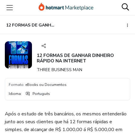
Ir
Ir
Ir
para
para
para
o
o
o
conteúdo
pagamento
rodapé
12 FORMAS DE GANHAR DINHEIRO RÁPIDO NA INTERNET
principal
12 FORMAS DE GANHAR DINHEIRO
RÁPIDO NA INTERNET
THREE BUSINESS MAN
Formato
:
eBooks ou Documentos
Idioma
:
Português
Após o estudo de três bancários, os mesmos entenderão
junto aos seus clientes que há 12 formas rápidas e
simples, de alcançar de R$ 1.000,00 á R$ 5.000,00 em