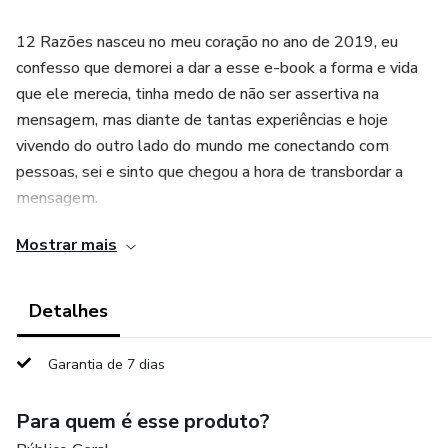
12 Razões nasceu no meu coração no ano de 2019, eu
confesso que demorei a dar a esse e-book a forma e vida
que ele merecia, tinha medo de não ser assertiva na
mensagem, mas diante de tantas experiências e hoje
vivendo do outro lado do mundo me conectando com
pessoas, sei e sinto que chegou a hora de transbordar a
mensagem.
Mostrar mais
Muitas vezes nos desconectamos de nós, esse e-book vai
te servir como um guia, um lembrete, um manual ou a
forma como você quiser nomeá-lo, mas a missão dele é
Detalhes
fazer com que você não perca de vista seus sonhos, 12 é
um número profético biblicamente: 12 apóstolos, 12
Garantia de 7 dias
portões de Jerusalém, 12 tribos de Israel, ele é, para
durante os doze meses do ano, para que você se lembre
Para quem é esse produto?
que existem razões suficientes para você seguir em frente