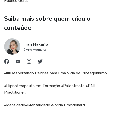
Público Geral
por toda a vida.
Boa leitura!
Saiba mais sobre quem criou o
conteúdo
Fran Makario
6 Ano Hotmarter
•👑Despertando Rainhas para uma Vida de Protagonismo .
•Hipnoterapeuta em Formação •Palestrante •PNL
Practitioner.
•Identidade•Mentalidade & Vida Emocional 🔑