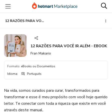
Ir
Ir
Ir
para
para
para
o
o
o
conteúdo
pagamento
rodapé
12 RAZÕES PARA VOCÊ IR ALÉM - EBOOK
principal
12 RAZÕES PARA VOCÊ IR ALÉM - EBOOK
Fran Makario
Formato
:
eBooks ou Documentos
Idioma
:
Português
Na vida, somos curados para curar, transformados para
transformar e esse é meu propósito com você hoje querido
leitor. Te conectar com toda a riqueza que existe em você
através deste manual.