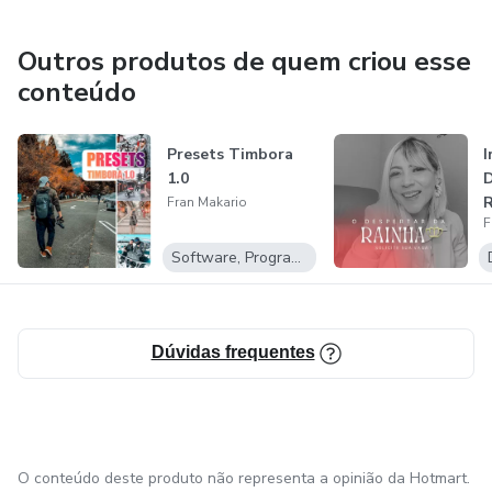
Outros produtos de quem criou esse
conteúdo
Presets Timbora
I
1.0
D
R
Fran Makario
F
Software, Programas para baixar
Dúvidas frequentes
O conteúdo deste produto não representa a opinião da Hotmart.