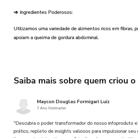
sustentável.
🥑 Ingredientes Poderosos:
Simples de seguir e ricamente
Utilizamos uma variedade de alimentos ricos em fibras, pr
um recurso indispensável par
e alcançar um abdômen mais ton
apoiam a queima de gordura abdominal.
dessas receitas enquanto emb
mais saudável e esculpida."
Saiba mais sobre quem criou o
Maycon Douglas Formigari Luiz
7 Ano Hotmarter
"Descubra o poder transformador do nosso infoproduto e
prático, repleto de insights valiosos para impulsionar s