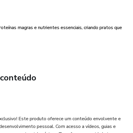
 ilustrado, este PDF sobre 12 receitas para secar barriga é
oteínas magras e nutrientes essenciais, criando pratos que
a aqueles que desejam transformar seus hábitos alimentares
ificado. Aproveite o sabor e os benefícios nutricionais
arca nessa jornada emocionante em direção a uma barriga
 conteúdo
xclusivo! Este produto oferece um conteúdo envolvente e
eu desenvolvimento pessoal. Com acesso a vídeos, guias e