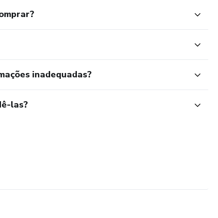
comprar?
rmações inadequadas?
ê-las?