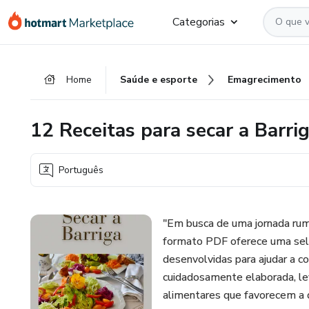
Ir
Ir
Ir
Categorias
para
para
para
o
o
o
conteúdo
pagamento
rodapé
Home
Saúde e esporte
Emagrecimento
principal
12 Receitas para secar a Barri
Português
"Em busca de uma jornada rum
formato PDF oferece uma sele
desenvolvidas para ajudar a c
cuidadosamente elaborada, lev
alimentares que favorecem a 