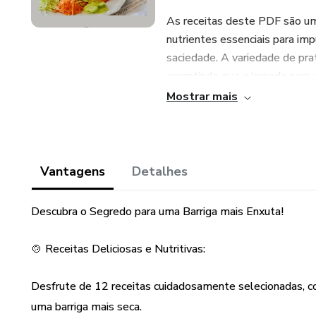
As receitas deste PDF são uma
nutrientes essenciais para i
saciedade. A variedade de prat
garantindo que a jornada para 
Mostrar mais
Desde opções de café da manhã
PDF abrange diferentes momen
perda de gordura abdominal. A
característica marcante, des
Vantagens
Detalhes
Além das receitas, o PDF ofer
Descubra o Segredo para uma Barriga mais Enxuta!
saudáveis, destacando a import
de um sono de qualidade no pr
🍲 Receitas Deliciosas e Nutritivas:
Este guia é uma ferramenta v
Desfrute de 12 receitas cuidadosamente selecionadas, co
também a melhoria da saúde ge
uma barriga mais seca.
incorporar mudanças positivas n