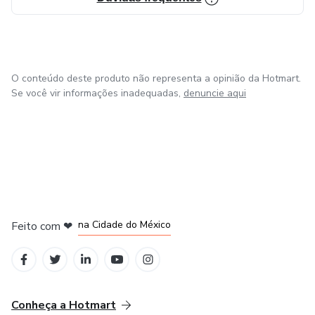
O conteúdo deste produto não representa a opinião da Hotmart.
Se você vir informações inadequadas,
denuncie aqui
em Bogotá
em Amsterdam
em Madrid
na Cidade do México
Feito com
❤
em Belo Horizonte
Conheça a Hotmart