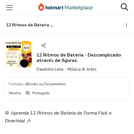
Ir
Ir
Ir
para
para
para
o
o
o
conteúdo
pagamento
rodapé
12 Ritmos de Bateria - Descomplicado através de figuras.
principal
12 Ritmos de Bateria - Descomplicado
através de figuras.
Daulinho Lima - Música & Artes
Formato
:
eBooks ou Documentos
Idioma
:
Português
🥁 Aprenda 12 Ritmos de Bateria de Forma Fácil e
Divertida! 🎶