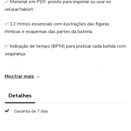
✅ Material em PDF, pronto para imprimir ou usar no
celular/tablet.
✅ 12 ritmos essenciais com ilustrações das figuras
rítmicas e esquemas das partes da bateria.
✅ Indicação de tempo (BPM) para praticar cada batida com
segurança.
✅ Didática lúdica e descomplicada: aprenda fácil.
Mostrar mais
📦 O que você recebe:
Detalhes
✔️ PDF com desenhos claros das peças da bateria,
indicados no tempo que irá toca-las.
Garantia de 7 dias
✔️Para facilitar após a compra, você poderá acompanhar as
aplicações de cada ritmo no YouTube.