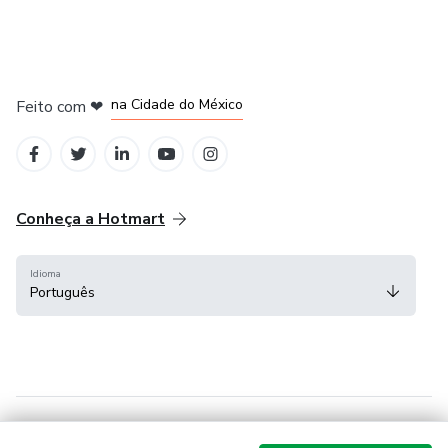
em Bogotá
em Amsterdam
em Madrid
na Cidade do México
Feito com
❤
em Belo Horizonte
Conheça a Hotmart
Idioma
Português