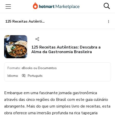
Ir
Ir
Ir
para
para
para
o
o
o
conteúdo
pagamento
rodapé
125 Receitas Autênticas: Descubra a Alma da Gastronomia Brasileira
principal
125 Receitas Autênticas: Descubra a
Alma da Gastronomia Brasileira
Formato
:
eBooks ou Documentos
Idioma
:
Português
Embarque em uma fascinante jornada gastronômica
através das cinco regiões do Brasil com este guia culinário
abrangente. Mais do que um simples livro de receitas, esta
obra oferece uma imersão profunda na rica tapeçaria