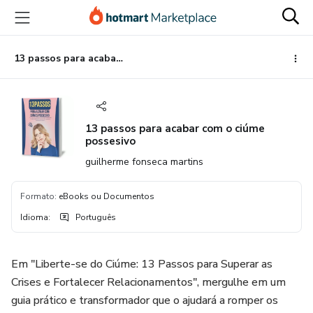
Ir
Ir
Ir
para
para
para
o
o
o
conteúdo
pagamento
rodapé
13 passos para acabar com o ciúme possesivo
principal
13 passos para acabar com o ciúme
possesivo
guilherme fonseca martins
Formato
:
eBooks ou Documentos
Idioma
:
Português
Em "Liberte-se do Ciúme: 13 Passos para Superar as
Crises e Fortalecer Relacionamentos", mergulhe em um
guia prático e transformador que o ajudará a romper os