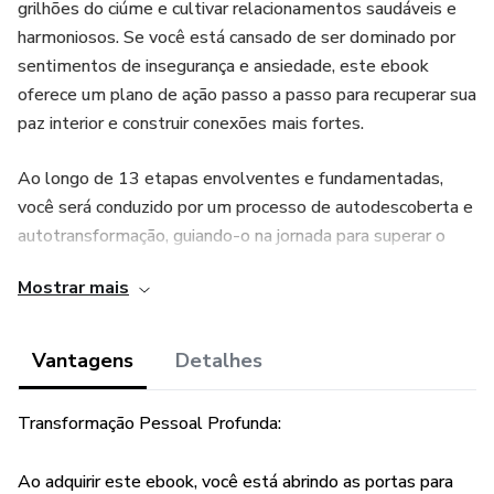
grilhões do ciúme e cultivar relacionamentos saudáveis e
harmoniosos. Se você está cansado de ser dominado por
sentimentos de insegurança e ansiedade, este ebook
oferece um plano de ação passo a passo para recuperar sua
paz interior e construir conexões mais fortes.
Ao longo de 13 etapas envolventes e fundamentadas,
você será conduzido por um processo de autodescoberta e
autotransformação, guiando-o na jornada para superar o
ciúme de uma vez por todas. Aqui estão alguns destaques
Mostrar mais
do que você encontrará neste guia:
Entendendo o Ciúme: Explore as origens e causas do
Vantagens
Detalhes
ciúme, desvendando por que ele pode se tornar tão
debilitante.
Transformação Pessoal Profunda:
Autoconsciência Profunda: Aprenda a reconhecer seus
Ao adquirir este ebook, você está abrindo as portas para
padrões de pensamento e comportamento ciumento, e