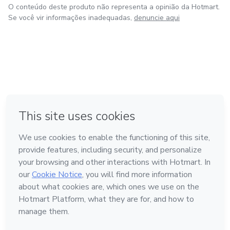
O conteúdo deste produto não representa a opinião da Hotmart.
Se você vir informações inadequadas,
denuncie aqui
em Amsterdam
em Madrid
em Bogotá
Feito com
❤
em Belo Horizonte
na Cidade do México
Conheça a Hotmart
Idioma
Português