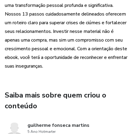
uma transformação pessoal profunda e significativa.
descubra como eles afetam você e seus relacionamentos.
Nossos 13 passos cuidadosamente delineados oferecem
Desconstrução de Crenças Limitantes: Identifique e
um roteiro claro para superar crises de ciúmes e fortalecer
desafie as crenças negativas que sustentam o ciúme,
seus relacionamentos. Investir nesse material não é
substituindo-as por perspectivas mais positivas e realistas.
apenas uma compra, mas sim um compromisso com seu
crescimento pessoal e emocional. Com a orientação deste
Comunicação Aberta: Desenvolva habilidades de
ebook, você terá a oportunidade de reconhecer e enfrentar
comunicação eficazes para expressar seus sentimentos e
suas inseguranças.
preocupações de maneira saudável.
Gestão Emocional: Aprenda técnicas para lidar com
emoções intensas e evitar que o ciúme o controle.
Saiba mais sobre quem criou o
conteúdo
Autoestima e Amor-próprio: Cultive uma relação mais
forte e amorosa consigo mesmo, fortalecendo sua
confiança e autoestima.
guilherme fonseca martins
5 Ano Hotmarter