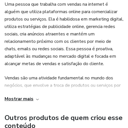
Uma pessoa que trabalha com vendas na internet é
alguém que utiliza plataformas online para comercializar
produtos ou serviços. Ela é habilidosa em marketing digital,
utiliza estratégias de publicidade online, gerencia redes
sociais, cria anúncios atraentes e mantém um
relacionamento próximo com os clientes por meio de
chats, emails ou redes sociais. Essa pessoa é proativa,
adaptável às mudanças no mercado digital e focada em
alcançar metas de vendas e satisfação do cliente.
Vendas são uma atividade fundamental no mundo dos
negócios, que envolve a troca de produtos ou serviços por
dinheiro. Elas desempenham um papel crucial na economia
Mostrar mais
global, impulsionando o crescimento das empresas e a
distribuição de bens e serviços para consumidores e outras
empresas. As vendas geralmente incluem várias etapas,
Outros produtos de quem criou esse
como prospecção de clientes, negociação, fechamento de
conteúdo