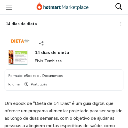
Ir
Ir
Ir
para
para
para
o
o
o
conteúdo
pagamento
rodapé
14 dias de dieta
principal
14 dias de dieta
Elvis Tembissa
Formato
:
eBooks ou Documentos
Idioma
:
Português
Um ebook de “Dieta de 14 Dias” é um guia digital que
oferece um programa alimentar projetado para ser seguido
ao longo de duas semanas, com o objetivo de ajudar as
pessoas a atingirem metas específicas de saúde, como