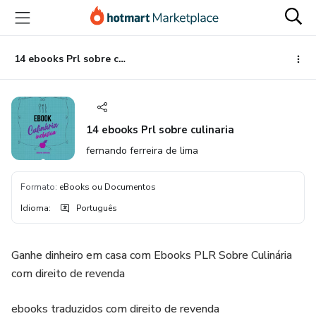
Ir
Ir
Ir
para
para
para
o
o
o
conteúdo
pagamento
rodapé
14 ebooks Prl sobre culinaria
principal
14 ebooks Prl sobre culinaria
fernando ferreira de lima
Formato
:
eBooks ou Documentos
Idioma
:
Português
Ganhe dinheiro em casa com Ebooks PLR Sobre Culinária
com direito de revenda
ebooks traduzidos com direito de revenda