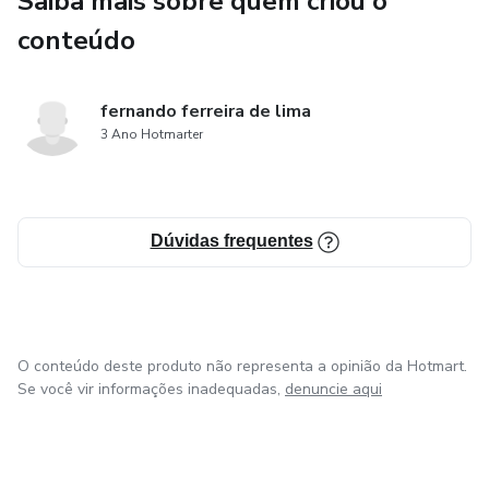
Saiba mais sobre quem criou o
conteúdo
10. Relatório de comer limpo
11. Segredos de combinações de alimentos
fernando ferreira de lima
3 Ano Hotmarter
12. Sinta comida completa
13. Super Alimentos urgentemente
Dúvidas frequentes
14. Veganismo e Vegetarianismo
O conteúdo deste produto não representa a opinião da Hotmart.
Se você vir informações inadequadas,
denuncie aqui