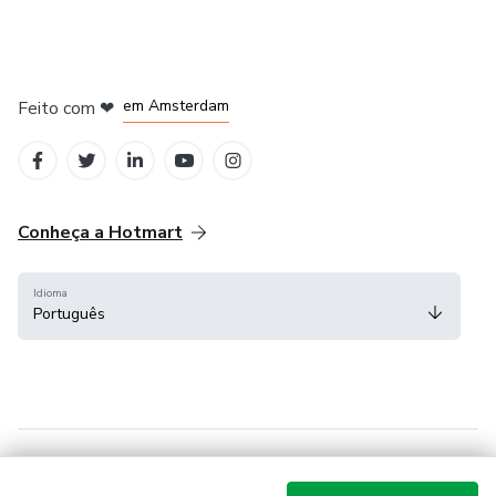
em Madrid
em Amsterdam
Feito com
❤
em Belo Horizonte
na Cidade do México
em Bogotá
Conheça a Hotmart
Idioma
Português
Central de ajuda
Termos
Privacidade
Cookies