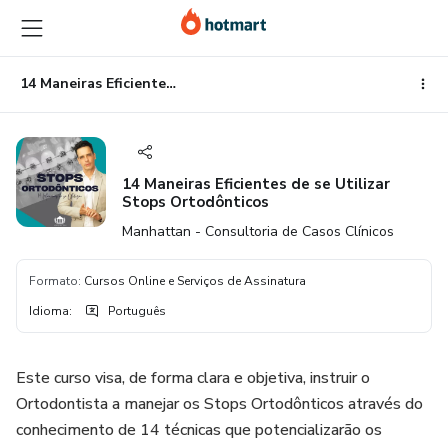
Ir
Ir
Ir
para
para
para
o
o
o
conteúdo
pagamento
rodapé
14 Maneiras Eficientes de se Utilizar Stops Ortodônticos
principal
14 Maneiras Eficientes de se Utilizar
Stops Ortodônticos
Manhattan - Consultoria de Casos Clínicos
Formato
:
Cursos Online e Serviços de Assinatura
Idioma
:
Português
Este curso visa, de forma clara e objetiva, instruir o
Ortodontista a manejar os Stops Ortodônticos através do
conhecimento de 14 técnicas que potencializarão os