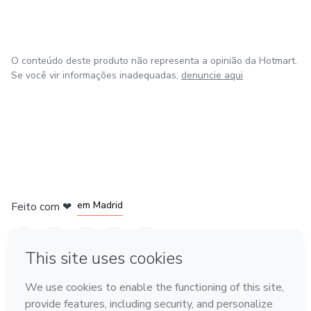
O conteúdo deste produto não representa a opinião da Hotmart.
Se você vir informações inadequadas,
denuncie aqui
em Madrid
Feito com
❤
em Belo Horizonte
na Cidade do México
em Bogotá
em Amsterdam
Conheça a Hotmart