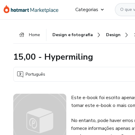
Ir
Ir
Ir
Categorias
para
para
para
o
o
o
conteúdo
pagamento
rodapé
Home
Design e fotografia
Design
principal
15,00 - Hypermiling
Português
Este e-book foi escrito apenas
tornar este e-book o mais com
No entanto, pode haver erros 
fornece informações apenas a