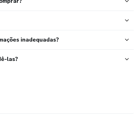
comprar?
rmações inadequadas?
ê-las?