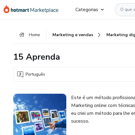
Ir
Ir
Ir
Categorias
para
para
para
o
o
o
conteúdo
pagamento
rodapé
Home
Marketing e vendas
Marketing dig
principal
15 Aprenda
Português
Este é um método profissional
Marketing online com técnicas
eu criei um método para lhe e
sucesso.