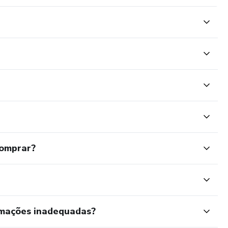
comprar?
rmações inadequadas?