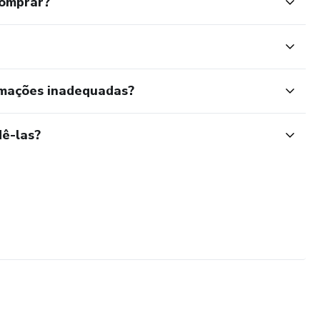
comprar?
rmações inadequadas?
ê-las?