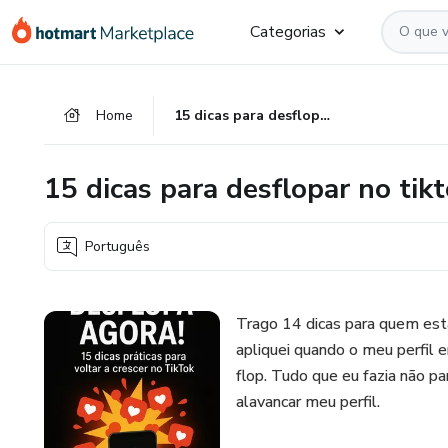
Ir
Ir
Ir
Categorias
para
para
para
o
o
o
conteúdo
pagamento
rodapé
Home
15 dicas para desflopar no tiktok
principal
15 dicas para desflopar no tik
Português
Trago 14 dicas para quem está
apliquei quando o meu perfil e
flop. Tudo que eu fazia não pa
alavancar meu perfil.