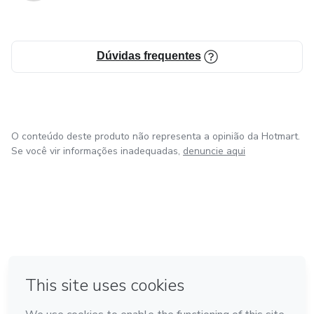
Dúvidas frequentes
O conteúdo deste produto não representa a opinião da Hotmart.
Se você vir informações inadequadas,
denuncie aqui
em Amsterdam
em Madrid
em Bogotá
Feito com
❤
em Belo Horizonte
na Cidade do México