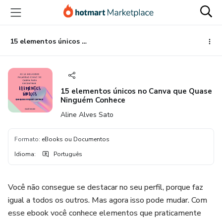
Ir
Ir
Ir
para
para
para
o
o
o
conteúdo
pagamento
rodapé
15 elementos únicos no Canva que Quase Ninguém Conhece
principal
15 elementos únicos no Canva que Quase
Ninguém Conhece
Aline Alves Sato
Formato
:
eBooks ou Documentos
Idioma
:
Português
Você não consegue se destacar no seu perfil, porque faz
igual a todos os outros. Mas agora isso pode mudar. Com
esse ebook você conhece elementos que praticamente