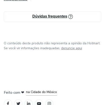
Dúvidas frequentes
O conteúdo deste produto não representa a opinião da Hotmart.
Se você vir informações inadequadas,
denuncie aqui
em Bogotá
em Amsterdam
em Madrid
na Cidade do México
Feito com
❤
em Belo Horizonte