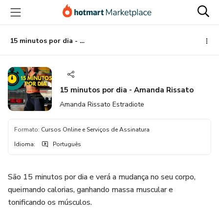
Ir
Ir
Ir
para
para
para
o
o
o
conteúdo
pagamento
rodapé
15 minutos por dia - Amanda Rissato
principal
15 minutos por dia - Amanda Rissato
Amanda Rissato Estradiote
Formato
:
Cursos Online e Serviços de Assinatura
Idioma
:
Português
São 15 minutos por dia e verá a mudança no seu corpo,
queimando calorias, ganhando massa muscular e
tonificando os músculos.