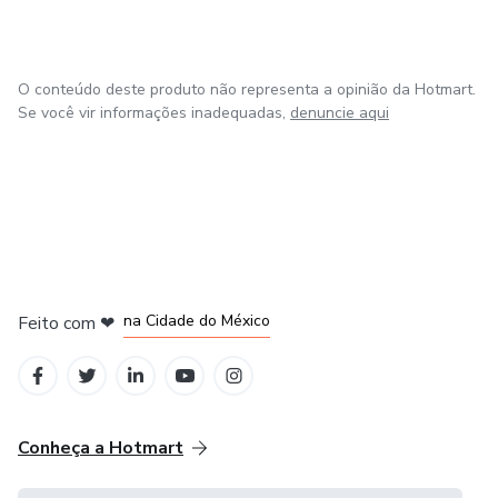
O conteúdo deste produto não representa a opinião da Hotmart.
Se você vir informações inadequadas,
denuncie aqui
em Bogotá
em Amsterdam
em Madrid
na Cidade do México
Feito com
❤
em Belo Horizonte
Conheça a Hotmart