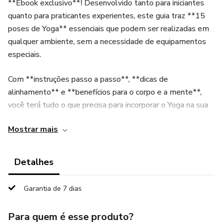
**Ebook exclusivo**! Desenvolvido tanto para iniciantes
quanto para praticantes experientes, este guia traz **15
poses de Yoga** essenciais que podem ser realizadas em
qualquer ambiente, sem a necessidade de equipamentos
especiais.
Com **instruções passo a passo**, **dicas de
alinhamento** e **benefícios para o corpo e a mente**,
você terá tudo o que precisa para incorporar o Yoga na sua
rotina diária e alcançar um equilíbrio físico e emocional.
Mostrar mais
**O que você encontrará neste Ebook:**
Detalhes
- **Posturas fáceis de seguir**, desde as mais simples até
as mais avançadas.
Garantia de 7 dias
- **Dicas práticas** para adaptar as poses ao seu nível de
Para quem é esse produto?
flexibilidade.