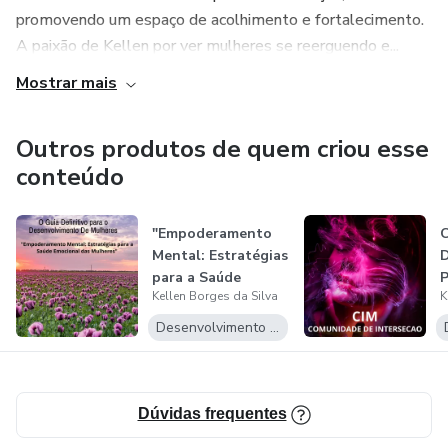
promovendo um espaço de acolhimento e fortalecimento.
A paixão de Kellen por ver mulheres se reerguendo e...
Mostrar mais
Outros produtos de quem criou esse
conteúdo
"Empoderamento
Mental: Estratégias
para a Saúde
Kellen Borges da Silva
K
Emocional da...
Desenvolvimento Pessoal
Dúvidas frequentes