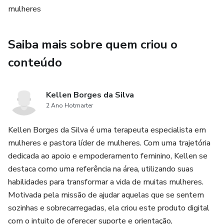
mulheres
- **Benefícios comprovados** de cada asana, para
melhorar força, flexibilidade e relaxamento.
Saiba mais sobre quem criou o
- **Ilustrações detalhadas** para garantir a execução
conteúdo
correta de cada movimento.
Kellen Borges da Silva
**Pratique Yoga em casa e sinta os benefícios de uma
2 Ano Hotmarter
mente mais tranquila e um corpo mais forte e flexível.**
Kellen Borges da Silva é uma terapeuta especialista em
mulheres e pastora líder de mulheres. Com uma trajetória
dedicada ao apoio e empoderamento feminino, Kellen se
destaca como uma referência na área, utilizando suas
habilidades para transformar a vida de muitas mulheres.
Motivada pela missão de ajudar aquelas que se sentem
sozinhas e sobrecarregadas, ela criou este produto digital
com o intuito de oferecer suporte e orientação,