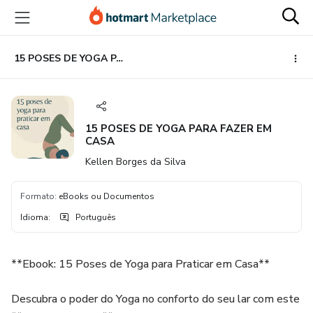
Ir
Ir
Ir
para
para
para
o
o
o
conteúdo
pagamento
rodapé
15 POSES DE YOGA PARA FAZER EM CASA
principal
15 POSES DE YOGA PARA FAZER EM
CASA
Kellen Borges da Silva
Formato
:
eBooks ou Documentos
Idioma
:
Português
**Ebook: 15 Poses de Yoga para Praticar em Casa**
Descubra o poder do Yoga no conforto do seu lar com este