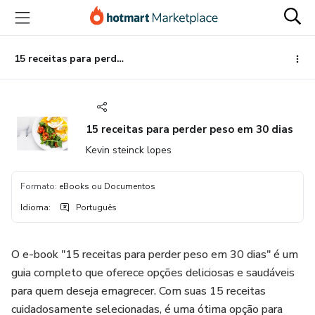
Ir
Ir
Ir
para
para
para
o
o
o
conteúdo
pagamento
rodapé
15 receitas para perder peso em 30 dias
principal
15 receitas para perder peso em 30 dias
Kevin steinck lopes
Formato
:
eBooks ou Documentos
Idioma
:
Português
O e-book "15 receitas para perder peso em 30 dias" é um
guia completo que oferece opções deliciosas e saudáveis ​​
para quem deseja emagrecer. Com suas 15 receitas
cuidadosamente selecionadas, é uma ótima opção para