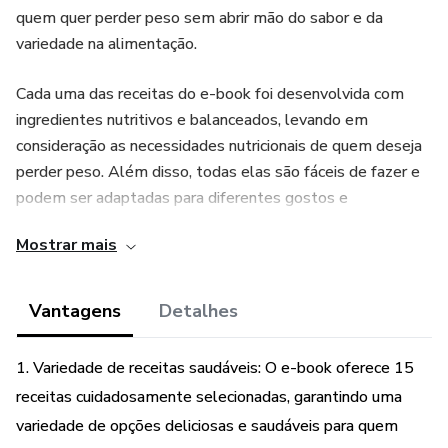
quem quer perder peso sem abrir mão do sabor e da
variedade na alimentação.
Cada uma das receitas do e-book foi desenvolvida com
ingredientes nutritivos e balanceados, levando em
consideração as necessidades nutricionais de quem deseja
perder peso. Além disso, todas elas são fáceis de fazer e
podem ser adaptadas para diferentes gostos e
necessidades alimentares.
Mostrar mais
O e-book inclui dicas úteis e práticas para ajudar o leitor a
se manter motivado e focado em seu objetivo de perder
Vantagens
Detalhes
peso em 30 dias. Além disso, ele também fornece
informações importantes sobre os benefícios de uma dieta
1. Variedade de receitas saudáveis: O e-book oferece 15
saudável e equilibrada para a saúde em geral.
receitas cuidadosamente selecionadas, garantindo uma
variedade de opções deliciosas e saudáveis para quem
Se você está procurando uma maneira deliciosa e saudável