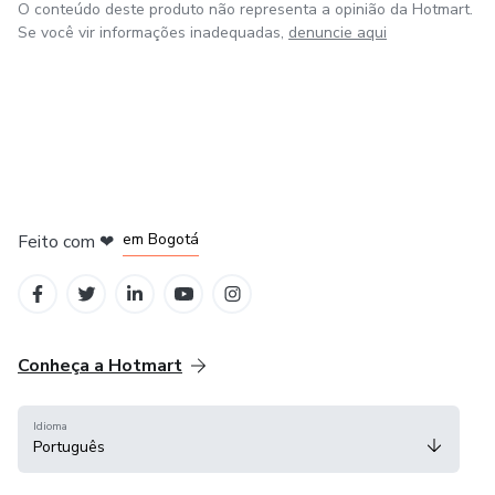
O conteúdo deste produto não representa a opinião da Hotmart.
Se você vir informações inadequadas,
denuncie aqui
em Amsterdam
em Madrid
em Bogotá
Feito com
❤
em Belo Horizonte
na Cidade do México
Conheça a Hotmart
Idioma
Português