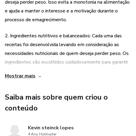
de perder peso e melhorar sua saúde, o e-book "15
deseja perder peso. Isso evita a monotonia na alimentação
receitas para perder peso em 30 dias" é uma ótima opção
e ajuda a manter o interesse e a motivação durante o
para você. Com suas receitas deliciosas e fáceis de fazer,
processo de emagrecimento.
você pode desfrutar de uma alimentação saborosa e
saudável enquanto atinge seus objetivos de perda de
2. Ingredientes nutritivos e balanceados: Cada uma das
peso.
receitas foi desenvolvida levando em consideração as
necessidades nutricionais de quem deseja perder peso. Os
ingredientes são escolhidos cuidadosamente para garantir
uma alimentação equilibrada, rica em nutrientes e com
Mostrar mais
baixo teor calórico.
Saiba mais sobre quem criou o
3. Facilidade de preparo: Todas as receitas do e-book são
fáceis de fazer, o que torna o processo de emagrecimento
conteúdo
mais prático e acessível para qualquer pessoa. Mesmo
quem não tem muita experiência na cozinha pode seguir as
Kevin steinck lopes
instruções e preparar pratos deliciosos e saudáveis.
4 Ano Hotmarter