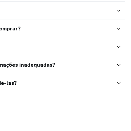
comprar?
rmações inadequadas?
ê-las?