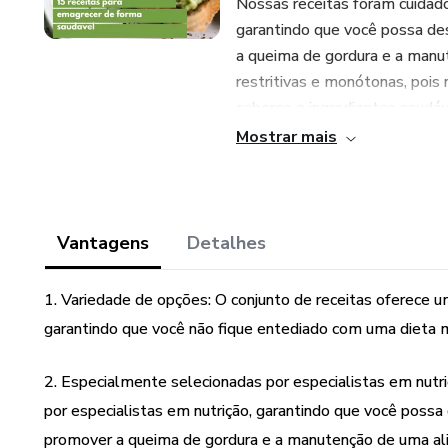
Nossas receitas foram cuidad
garantindo que você possa d
a queima de gordura e a manu
restritivas e monótonas, pois
sabores e ingredientes saudáv
Mostrar mais
Nossa coleção de receitas inc
alimentares, como vegetarian
de vida, temos opções para aj
Vantagens
Detalhes
Adquira agora nosso conjunto 
estilo de vida mais saudável 
1. Variedade de opções: O conjunto de receitas oferece u
sonhos. Com nossas deliciosas
garantindo que você não fique entediado com uma dieta m
enquanto desfruta de uma alim
2. Especialmente selecionadas por especialistas em nutr
por especialistas em nutrição, garantindo que você pos
promover a queima de gordura e a manutenção de uma ali