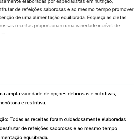
osamente elaboradas por especialistas em nutrição,
esfrutar de refeições saborosas e ao mesmo tempo promover
tenção de uma alimentação equilibrada. Esqueça as dietas
 nossas receitas proporcionam uma variedade incrível de
eis.
lui pratos que se adequam a diferentes preferências
as, veganas e muito mais. Independentemente do seu estilo
udá-lo(a) a atingir suas metas de perda de peso.
de receitas para emagrecer e inicie sua jornada rumo a um
e atraente. Não espere mais para alcançar o corpo dos seus
ma ampla variedade de opções deliciosas e nutritivas,
 receitas, você pode conquistar sua meta de perda de peso
onótona e restritiva.
entação gostosa e satisfatória."
ição: Todas as receitas foram cuidadosamente elaboradas
sa desfrutar de refeições saborosas e ao mesmo tempo
mentação equilibrada.