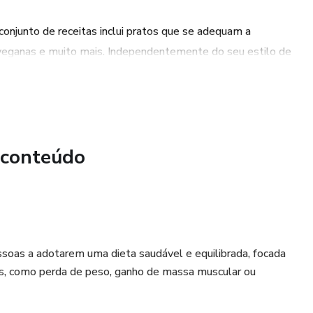
conjunto de receitas inclui pratos que se adequam a
 veganas e muito mais. Independentemente do seu estilo de
 suas metas de perda de peso.
 saudável: As receitas foram desenvolvidas para ajudar você
el e eficaz, sem recorrer a dietas restritivas e prejudiciais
 conteúdo
s saudável: Ao adquirir o conjunto de receitas, você poderá
da mais saudável e atraente. Não há necessidade de esperar
iosas receitas ajudarão você a conquistar sua meta de perda
satisfatória.
ssoas a adotarem uma dieta saudável e equilibrada, focada
os, como perda de peso, ganho de massa muscular ou