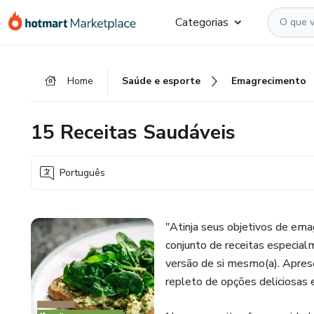
Ir
Ir
Ir
Categorias
para
para
para
o
o
o
conteúdo
pagamento
rodapé
Home
Saúde e esporte
Emagrecimento
principal
15 Receitas Saudáveis
Português
"Atinja seus objetivos de ema
conjunto de receitas especial
versão de si mesmo(a). Apres
repleto de opções deliciosas e