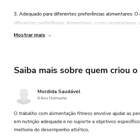
3. Adequado para diferentes preferências alimentares: O 
diferentes preferências alimentares, como vegetarianas,
vida, você encontrará opções que ajudarão você a atingir
Mostrar mais
4. Ajuda a alcançar objetivos de emagrecimento de forma
a alcançar seus objetivos de emagrecimento de forma saudáv
à saúde.
Saiba mais sobre quem criou o
5. Início imediato da jornada rumo a um estilo de vida mai
Mordida Saudável
iniciar imediatamente sua jornada rumo a um estilo de vi
6 Ano Hotmarter
mais para alcançar o corpo dos seus sonhos, pois as delic
de peso enquanto desfruta de uma alimentação gostosa e 
O trabalho com alimentação fitness envolve ajudar as pe
em nutrição adequada e no suporte a objetivos específic
melhoria do desempenho atlético,