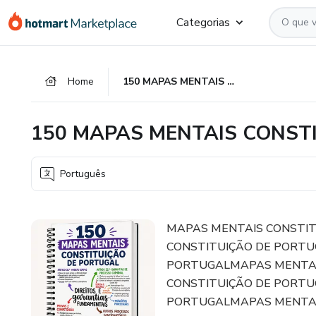
Ir
Ir
Ir
Categorias
para
para
para
o
o
o
conteúdo
pagamento
rodapé
Home
150 MAPAS MENTAIS CONSTITUIÇÃO DE PORTUGAL
principal
150 MAPAS MENTAIS CONST
Português
MAPAS MENTAIS CONSTI
CONSTITUIÇÃO DE PORTU
PORTUGALMAPAS MENTAI
CONSTITUIÇÃO DE PORTU
PORTUGALMAPAS MENTAI