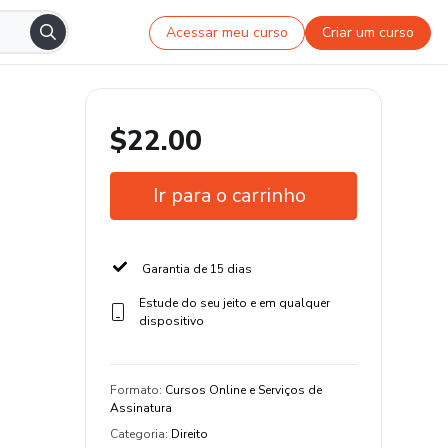
Acessar meu curso
Criar um curso
$22.00
Ir para o carrinho
Garantia de 15 dias
Estude do seu jeito e em qualquer
dispositivo
Formato
:
Cursos Online e Serviços de
Assinatura
Categoria
:
Direito