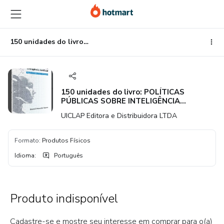
Ir
Ir
Ir
para
para
para
o
o
o
conteúdo
pagamento
rodapé
150 unidades do livro: POLÍTICAS PÚBLICAS SOBRE INTELIGÊNCIA ARTIFICIAL
principal
150 unidades do livro: POLÍTICAS
PÚBLICAS SOBRE INTELIGÊNCIA
ARTIFICIAL
UICLAP Editora e Distribuidora LTDA
Formato
:
Produtos Físicos
Idioma
:
Português
Produto indisponível
Cadastre-se e mostre seu interesse em comprar para o(a)