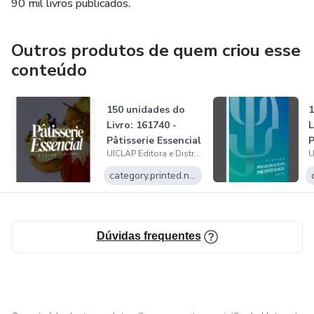
90 mil livros publicados.
Outros produtos de quem criou esse
conteúdo
150 unidades do
1
Livro: 161740 -
L
Pâtisserie Essencial
P
UICLAP Editora e Distribuidora LTDA
P
g
category.printed.name
Dúvidas frequentes