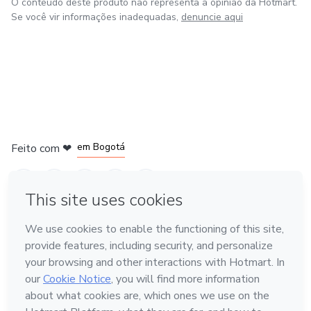
O conteúdo deste produto não representa a opinião da Hotmart.
Se você vir informações inadequadas,
denuncie aqui
em Amsterdam
em Madrid
em Bogotá
Feito com
❤
em Belo Horizonte
na Cidade do México
Conheça a Hotmart
Idioma
Português