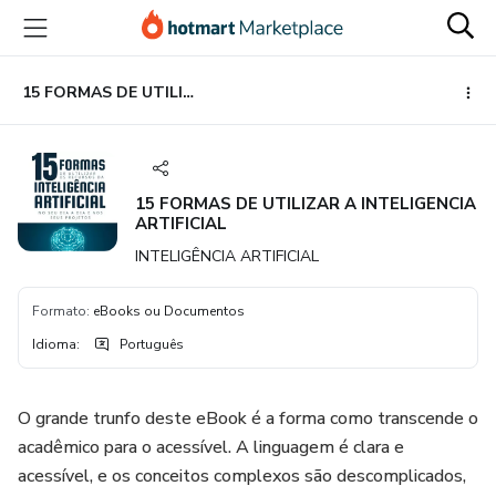
Ir
Ir
Ir
para
para
para
o
o
o
conteúdo
pagamento
rodapé
15 FORMAS DE UTILIZAR A INTELIGENCIA ARTIFICIAL
principal
15 FORMAS DE UTILIZAR A INTELIGENCIA
ARTIFICIAL
INTELIGÊNCIA ARTIFICIAL
Formato
:
eBooks ou Documentos
Idioma
:
Português
O grande trunfo deste eBook é a forma como transcende o
acadêmico para o acessível. A linguagem é clara e
acessível, e os conceitos complexos são descomplicados,