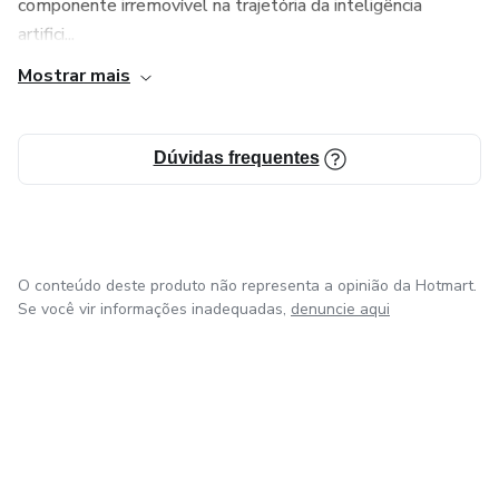
componente irremovível na trajetória da inteligência
artifici...
Mostrar mais
Dúvidas frequentes
O conteúdo deste produto não representa a opinião da Hotmart.
Se você vir informações inadequadas,
denuncie aqui
em Amsterdam
em Madrid