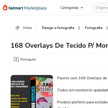
Ir
Ir
Ir
Categorias
para
para
para
o
o
o
conteúdo
pagamento
rodapé
Home
Design e fotografia
Fotografia
principal
168 Overlays De Tecido P/ M
Português
Pacote com 168 Overlays de
Todos em excelente qualidade
Produto perfeito para estúdio