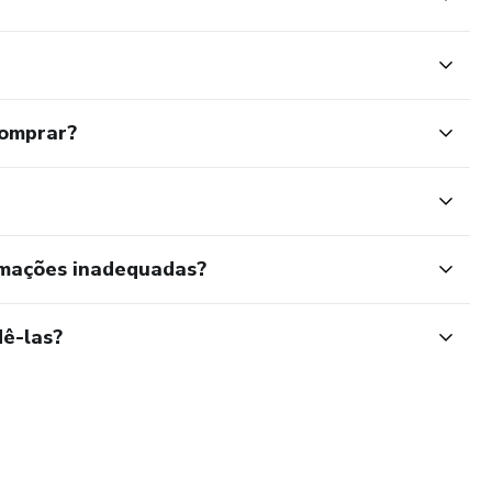
comprar?
rmações inadequadas?
ê-las?