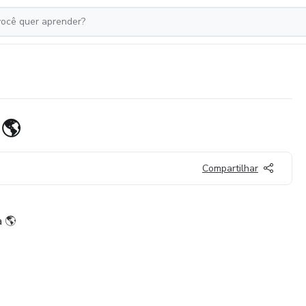
 🌎
Compartilhar
a 🌎