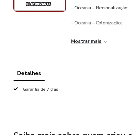
- Oceania – Regionalização;
- Oceania – Colonização;
- Oceania – Aspectos naturais
Mostrar mais
- Oceania – População;
- Oceania – Recursos naturais;
Detalhes
- Austrália;
Garantia de 7 dias
- Nova Zelândia e Ilhas do Pací
2 mapas para colorir;
+ 8 caça-palavras.