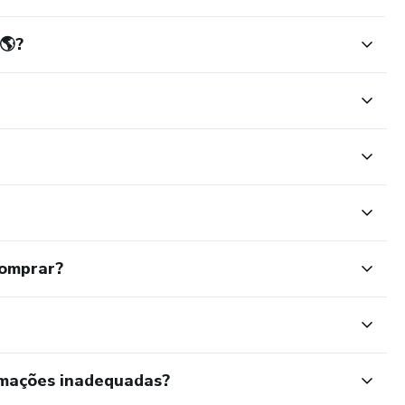
🌎?
comprar?
rmações inadequadas?