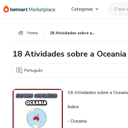
Ir
Ir
Ir
Categorias
para
para
para
o
o
o
conteúdo
pagamento
rodapé
Home
18 Atividades sobre a Oceania 🌎
principal
18 Atividades sobre a Oceania
Português
18 Atividades sobre a Oceani
Índice
- Oceania;