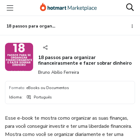
Ir
Ir
Ir
para
para
para
o
o
o
conteúdo
pagamento
rodapé
18 passos para organizar financeirasmente e fazer sobrar dinheiro
principal
18 passos para organizar
financeirasmente e fazer sobrar dinheiro
Bruno Abílio Ferreira
Formato
:
eBooks ou Documentos
Idioma
:
Português
Esse e-book te mostra como organizar as suas finanças,
para você conseguir investir e ter uma liberdade financeira.
Mostra como você se organizar diariamente e ter uma