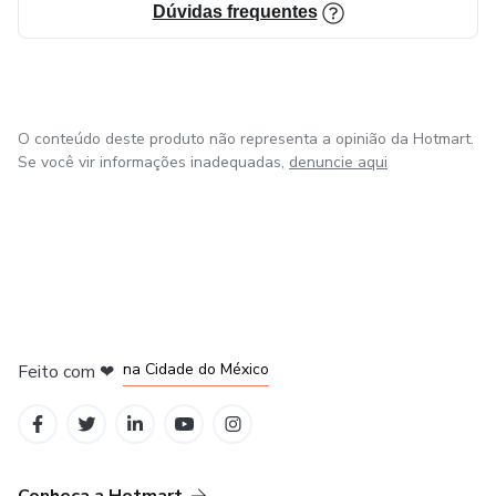
Dúvidas frequentes
O conteúdo deste produto não representa a opinião da Hotmart.
Se você vir informações inadequadas,
denuncie aqui
em Bogotá
em Amsterdam
em Madrid
na Cidade do México
Feito com
❤
em Belo Horizonte